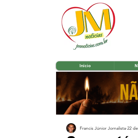
Início
N
Francis Júnior Jornalista
22 de