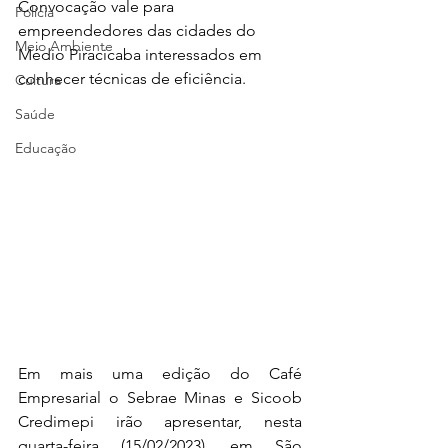
Convocação vale para 
Polícia
empreendedores das cidades do 
Meio Ambiente
Médio Piracicaba interessados em 
conhecer técnicas de eficiência.
Cultura
Saúde
Educação
Em mais uma edição do Café 
Empresarial o Sebrae Minas e Sicoob 
Credimepi irão apresentar, nesta 
quarta-feira (15/02/2023), em São 