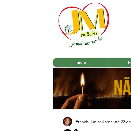
Início
N
Francis Júnior Jornalista
22 de