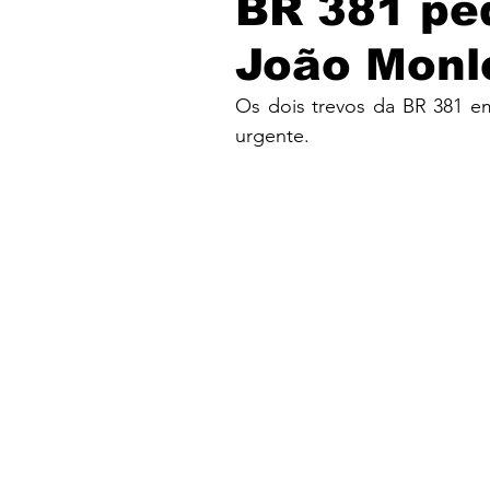
BR 381 pe
João Monl
Os dois trevos da BR 381 e
urgente.