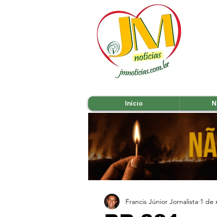
Início
N
Francis Júnior Jornalista
1 de 