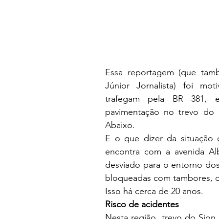
Essa reportagem (que tamb
Júnior Jornalista) foi mo
trafegam pela BR 381, e
pavimentação no trevo do 
Abaixo.
E o que dizer da situação d
encontra com a avenida Alb
desviado para o entorno dos
bloqueadas com tambores, d
Isso há cerca de 20 anos.
Risco de acidentes
Nesta região, trevo do Sion,