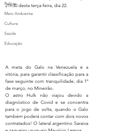
Polícia
21h30 desta terça-feira, dia 22.
Meio Ambiente
Cultura
Saúde
Educação
A meta do Galo na Venezuela é a 
vitória, para garantir classificação para a 
fase seguinte com tranquilidade, dia 1º 
de março, no Mineirão. 
O astro Hulk não viajou devido a 
diagnóstico de Covid e se concentra 
para o jogo de volta, quando o Galo 
também poderá contar com dois novos 
contratados! O lateral argentino Saraiva 
e zagueiro uruguaio Maurício Lemos. 