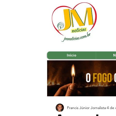
Início
N
Francis Júnior Jornalista
4 de 