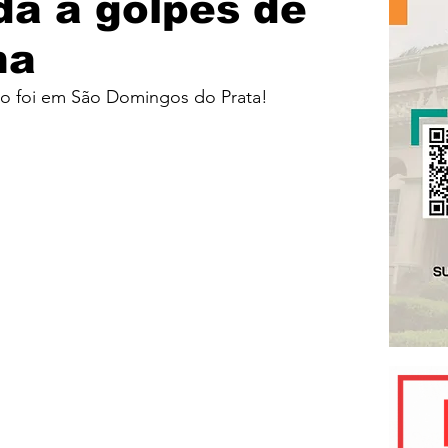
da à golpes de
ha
dio foi em São Domingos do Prata!