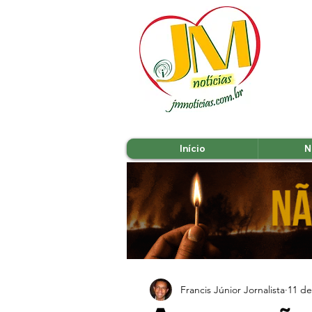
Início
N
Francis Júnior Jornalista
11 de