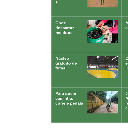
s
Onde
M
descartar
a
resíduos
Núcleo
O
gratuito de
e
futsal
i
Para quem
J
caminha,
M
corre e pedala
r
c