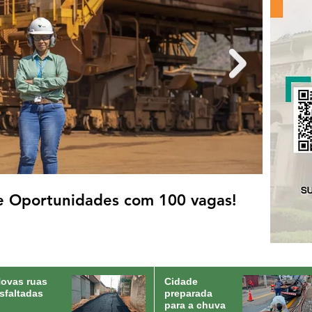
de Oportunidades com 100 vagas!
m todas as unidades de saúde de
ovas ruas
Cidade
sfaltadas
preparada
para a chuva