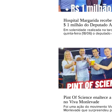
site www.jmnoticias.com.br.
Hospital Margarida receb
$ 1 milhão do Deputado A
Alvarenga
Em solenidade realizada na tar
quinta-feira (18/06) o deputado
Adriano Alvarenga (PP) oficializ
liberação de mais R$ 1 milhão, v
emenda parlamentar, para o Hospital
Margarida. O evento contou co
presença de integrantes da dire
funcionários, vereadores e lid
comunitárias de João Monlevade, B
Vista de Minas e Itabira. Além 
anunciar os recursos que virão
orçamento do governo estadua
Adriano Alvarenga fez uma h
ao saudoso José Alberto Grijó
entrega de uma placa à sua es
Denise, e à filha Iola.
Pint Of Science enaltece a
no Viva Monlevade
Foi uma ação do movimento Vi
Monlevade que surpreendeu p