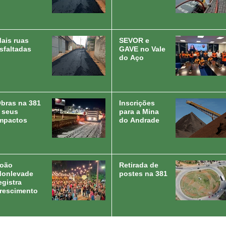
ais ruas
SEVOR e
sfaltadas
GAVE no Vale
do Aço
bras na 381
Inscrições
 seus
para a Mina
mpactos
do Andrade
oão
Retirada de
onlevade
postes na 381
egistra
rescimento