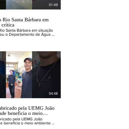
01:49
o Rio Santa Bárbara em
 crítica
Rio Santa Bárbara em situação
evou o Departamento de Água e
 Prefeitura de João
 a lançar alerta para o risco
de água em toda a cidade. O rio
ndo em em razão da falta de
ncis Júnior, jornalista e editor
ww.jmnoticias.com.br
04:48
abricado pela UEMG João
de beneficia o meio
e
bricado pela UEMG João
e beneficia o meio ambiente e
instituições de assistência