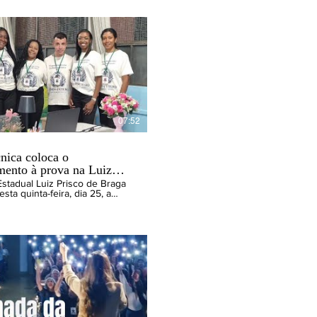
07:52
cnica coloca o
mento à prova na Luiz
Estadual Luiz Prisco de Braga
esta quinta-feira, dia 25, a
nica Ceo do Futuro –
ação Digital. Foi uma
 de projetos empresariais
idos pelos alunos dos cursos
de RH e Administração, sendo
s têm potencial para se
arem o que coloca em
o trabalho dos professores
a, Renato, Maria Cecília,
ia Santos e Luciene Coura.
sta e editor do
jmnoticias.com.br