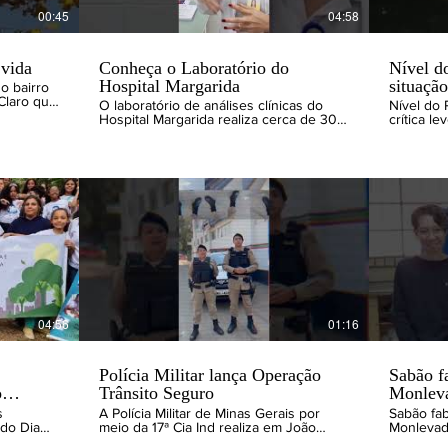
00:45
04:58
vida
Conheça o Laboratório do
Nível d
Hospital Margarida
situação
o bairro
O laboratório de análises clínicas do
Nível do 
tenho que
Hospital Margarida realiza cerca de 30
crítica l
tembro
mil exames/mês encaminhados de
Esgoto da
ão ao
pacientes do pronto socorro, CTI, das
Monlevade
clínicas, da maternidade e demais, 24
da falta 
 pode
horas por dia. Dos cerca de 800
está seca
ém de
funcionários mantidos pelo Hospital
chuva. Fra
car ou
Margarida 21 estão no laboratório com a
do site w
do da
responsabilidade de atender às
ossível
urgências e emergências, além da
os
precisão nos resultados.
de.
quenas
edido de
isas que
feria
04:56
01:16
recer” -
elhor
rabalho -
Polícia Militar lança Operação
Sabão f
o futuro -
o
Trânsito Seguro
Monleva
 pode
cia -
ambient
s
A Polícia Militar de Minas Gerais por
Sabão fa
te
do Dia
meio da 17ª Cia Ind realiza em João
Monlevad
ar está o
nlevade:
Monlevade e cidades do Médio
diversas 